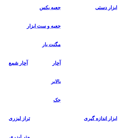
ابزار دستی
جعبه بکس
جعبه و ست ابزار
مگنت بار
آچار
آچار شمع
بالابر
جک
ابزار اندازه گیری
تراز لیزری
متر لیزری