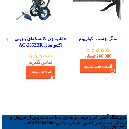
تفنگ چسب آکواریوم
حاشیه زن کالسکه‌ای بنزینی
چراغ 
اکتیو مدل AC-2652BR
266,000
تومان
تماس بگیرید
افزودن به سبد خرید
اطلاعات بیشتر
فروشگاه آنلاین ابزار برقی و شارژی، با خدمات پس از فروش و
ارسال به سراسر کشور. شماره تماس: 09127984706 ،
02166705722