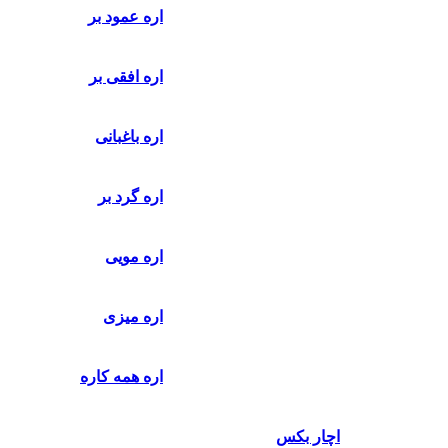
اره عمود بر
اره افقی بر
اره باغبانی
اره گرد بر
اره مویی
اره میزی
اره همه کاره
اچار بکس