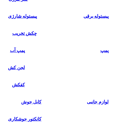
پیستوله برقی
پیستوله شارژی
چکش تخریب
پمپ
پمپ آب
لجن کش
کفکش
لوازم جانبی
کابل جوش
کانکتور جوشکاری