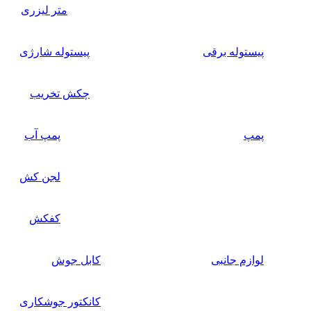
متر لیزری
پیستوله برقی
پیستوله شارژی
چکش تخریب
پمپ
پمپ آب
لجن کش
کفکش
لوازم جانبی
کابل جوش
کانکتور جوشکاری