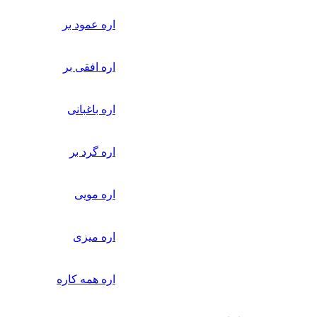
اره عمود بر
اره افقی بر
اره باغبانی
اره گرد بر
اره مویی
اره میزی
اره همه کاره