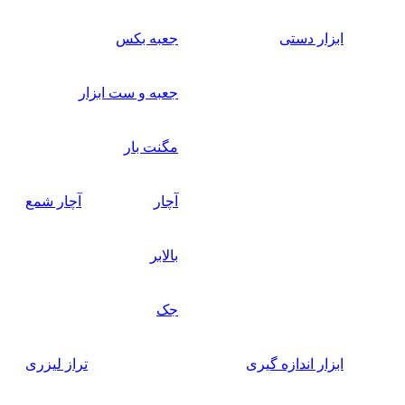
ابزار دستی
جعبه بکس
جعبه و ست ابزار
مگنت بار
آچار
آچار شمع
بالابر
جک
ابزار اندازه گیری
تراز لیزری