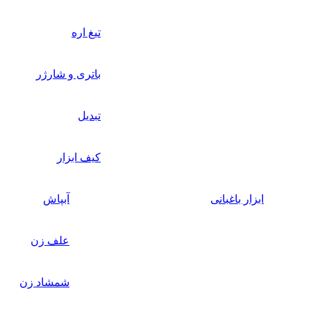
تیغ اره
باتری و شارژر
تبدیل
کیف ابزار
ابزار باغبانی
آبپاش
علف زن
شمشاد زن