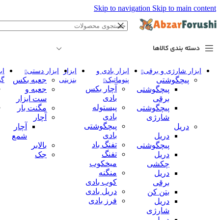
Skip to navigation
Skip to main content
دسته بندی کالاها
ابزار شارژی و برقی
ابزار بادی و
ابزار
ابزار دستی
اب
پیچگوشتی
جعبه بکس
پنوماتیک
بنزینی
گی
آچار بکس
پیچگوشتی
جعبه و
بادی
برقی
ست ابزار
پیستوله
پیچگوشتی
مگنت بار
بادی
شارژی
آچار
پیچگوشتی
دریل
آچار
بادی
دریل
شمع
تفنگ باد
پیچگوشتی
بالابر
تفنگ
دریل
جک
میخکوب
چکشی
منگنه
دریل
کوب بادی
برقی
دریل بادی
بتن کن
فرز بادی
دریل
شارژی
دریل