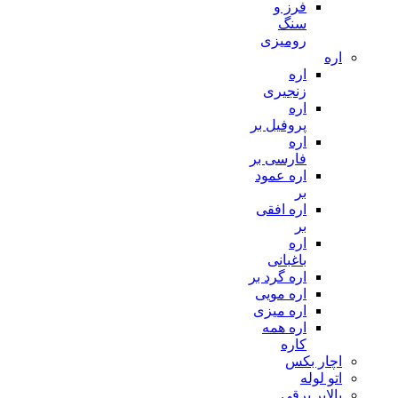
فرز و
سنگ
رومیزی
اره
اره
زنجیری
اره
پروفیل بر
اره
فارسی بر
اره عمود
بر
اره افقی
بر
اره
باغبانی
اره گرد بر
اره مویی
اره میزی
اره همه
کاره
اچار بکس
اتو لوله
بالابر برقی