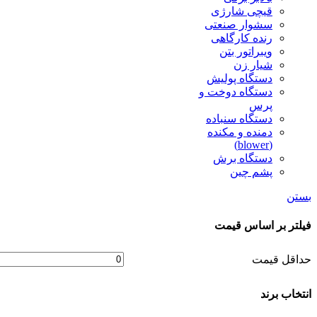
قیچی شارژی
سشوار صنعتی
رنده کارگاهی
ویبراتور بتن
شیار زن
دستگاه پولیش
دستگاه دوخت و
پرس
دستگاه سنباده
دمنده و مکنده
(blower)
دستگاه برش
پشم چین
بستن
فیلتر بر اساس قیمت
حداقل قیمت
انتخاب برند