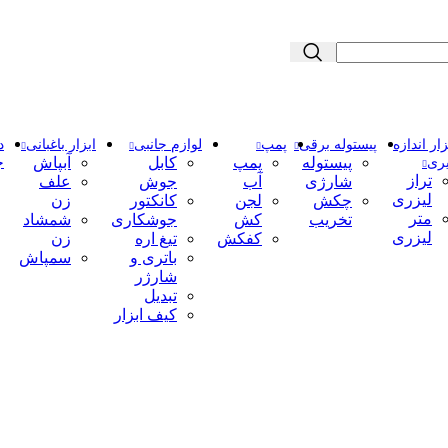
زار اندازه
پیستوله برقی
پمپ
لوازم جانبی
ابزار باغبانی
د
پیستوله
پمپ
کابل
آبپاش
ری
ج
تراز
شارژی
آب
جوش
علف
لیزری
چکش
لجن
کانکتور
زن
متر
تخریب
کش
جوشکاری
شمشاد
لیزری
کفکش
تیغ اره
زن
باتری و
سمپاش
شارژر
تبدیل
کیف ابزار