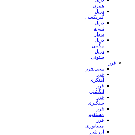
همزن
دریل
گیربکسی
دریل
نمونه
بردار
دریل
مگنتی
دریل
ستونی
فرز
مینی فرز
فرز
آهنگری
فرز
انگشتی
فرز
سنگبری
فرز
مستقیم
فرز
مینیاتوری
اور فرز