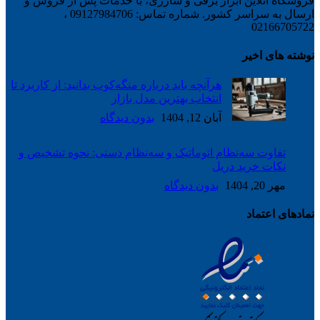
لاین ابزار برقی و شارژی، با خدمات پس از فروش و
ارسال به سراسر کشور. شماره تماس: 09127984706 ،
02
اخیر
هرآنچه باید درباره منگه‌کوب بدانید: از کاربرد تا
انتخاب بهترین مدل بازار
آبان 12, 1404
بدون دیدگاه
ت سه‌نظام اتوماتیک و سه‌نظام دستی: نحوه تشخیص و
 خرید دریل
بدون دیدگاه
ماد