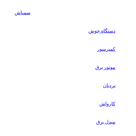
سمپاش
تگاه جوش
پرسور
تور برق
دبان
رواش
دل برق