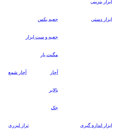
زار بنزینی
زار دستی
جعبه بکس
جعبه و ست ابزار
مگنت بار
آچار
آچار شمع
بالابر
جک
زار اندازه گیری
تراز لیزری