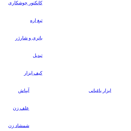
کانکتور جوشکاری
تیغ اره
باتری و شارژر
تبدیل
کیف ابزار
زار باغبانی
آبپاش
علف زن
شمشاد زن