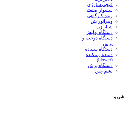
قیچی شارژی
سشوار صنعتی
رنده کارگاهی
ویبراتور بتن
شیار زن
دستگاه پولیش
دستگاه دوخت و
پرس
دستگاه سنباده
دمنده و مکنده
(blower)
دستگاه برش
پشم چین
ناموجود