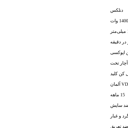
دنلکس
140 وات
ر
ن اپوکسی
کن کلید
15 ماهه
د سایش
د و غبار
د تعریق