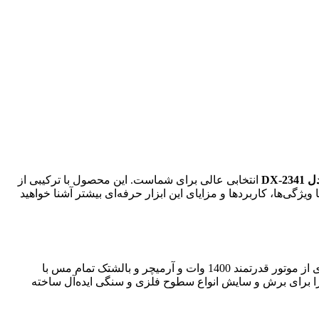
انتخابی عالی برای شماست. این محصول با ترکیبی از
ژگی‌ها، کاربردها و مزایای این ابزار حرفه‌ای بیشتر آشنا خواهید
یکی از مهم‌ترین نکاتی که هنگام خرید ابزار باید به آن توجه کرد، کیفیت قطعات و امکانات فنی است. مینی فرز دنلکس DX-2341 با بهره‌گیری از موتور قدرتمند 1400 وات و آرمیچر و بالشتک تمام مس با
ی‌دهد. قطر صفحه 115 میلی‌متر و سرعت بی‌باری 11000 دور در دقیقه، این ابزار را برای برش و سایش انواع سطوح فلزی و سنگی ایده‌آل ساخته