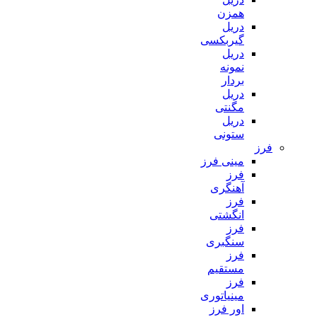
همزن
دریل
گیربکسی
دریل
نمونه
بردار
دریل
مگنتی
دریل
ستونی
فرز
مینی فرز
فرز
آهنگری
فرز
انگشتی
فرز
سنگبری
فرز
مستقیم
فرز
مینیاتوری
اور فرز