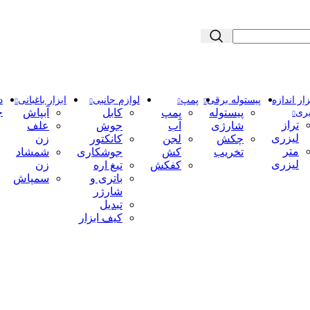
زار اندازه
پیستوله برقی
پمپ
لوازم جانبی
ابزار باغبانی
د
پیستوله
پمپ
کابل
آبپاش
ری
ج
تراز
شارژی
آب
جوش
علف
لیزری
چکش
لجن
کانکتور
زن
متر
تخریب
کش
جوشکاری
شمشاد
لیزری
کفکش
تیغ اره
زن
باتری و
سمپاش
شارژر
تبدیل
کیف ابزار