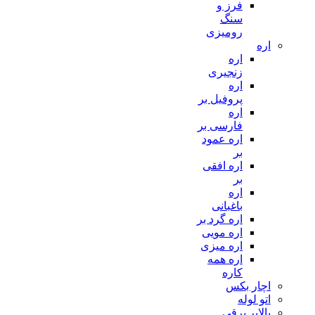
فرز و
سنگ
رومیزی
اره
اره
زنجیری
اره
پروفیل بر
اره
فارسی بر
اره عمود
بر
اره افقی
بر
اره
باغبانی
اره گرد بر
اره مویی
اره میزی
اره همه
کاره
اچار بکس
اتو لوله
بالابر برقی