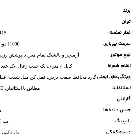
برند
توان
0
قطر صفحه
115 میلی‌مت
سرعت بی‌باری
11000 دور در دقیقه
نوع موتور
آرمیچر و بالشتک تمام مس با پوشش رزی
اقلام همراه
کابل 4 متری، یک جفت زغال، یک عدد آچار تخت
ویژگی‌های ایمنی
گارد محافظ صفحه برش، قفل کن میل شفت، قفل 
استاندارد
مطابق با استاندارد VDE آلمان
گارانتی
جنس دنده‌ها
ض
بلبرینگ
ضد گر
دسته کمکی
با روکش ض