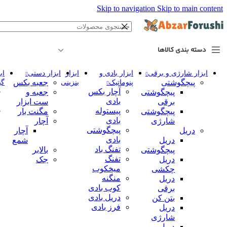
Skip to navigation
Skip to main content
دسته بندی کالاها
ابزار شارژی و برقی
ابزار بادی و
ابزار
ابزار دستی
اب
پیچگوشتی
جعبه بکس
پنوماتیک
بنزینی
گی
آچار بکس
پیچگوشتی
جعبه و
بادی
برقی
ست ابزار
پیستوله
پیچگوشتی
مگنت بار
بادی
شارژی
آچار
پیچگوشتی
دریل
آچار
بادی
دریل
شمع
تفنگ باد
پیچگوشتی
بالابر
تفنگ
دریل
جک
میخکوب
چکشی
منگنه
دریل
کوب بادی
برقی
دریل بادی
بتن کن
فرز بادی
دریل
شارژی
دریل