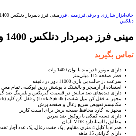
خانه
ابزار شارژی و برقی
فرز
مینی فرز
مینی فرز دیمردار دنلکس 1400 وات مدل DX-2341
دنلکس
مینی فرز دیمردار دنلکس 1400 وات مدل DX-2341
تماس بگیرید
دارای موتور قدرتمند با توان 1400 وات
قطر صفحه 115 میلی‌متر
سرعت دز حالت بی باری 11000 دور در دقیقه
استفاده از آرمیچر و بالشتک با پوشش رزین اپوکسی تمام مس
دارای دنده‌های ضد سایش در قسمت گیربکس و بلبرینگ ضد گرد
مجهز به قفل کن میل شفت (Lock-Spindle) و قفل کن کلید (Lock-Switch)
مکانیسم تعویض سریع زغال و صفحه برش
مجهز به گارد محافظ صفحه برش برای امنیت کاربر
دارای دسته کمکی با روکش ضد تعریق
مطابق با استاندارد VDE آلمان
همراه با کابل 4 متری مقاوم , یک جفت زغال, یک عدد آچار تخت
دارای گارانتی 15 ماهه