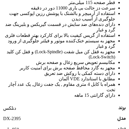
قطر صفحه 115 میلی‌متر
سرعت دز حالت بی باری 11000 دور در دقیقه
استفاده از آرمیچر و بالشتک با پوشش رزین اپوکسی جهت
جلوگیری از آسیب دیدن
دارای دنده‌های ضد سایش در قسمت گیربکس و بلبرینگ ضد
گرد و غبار
استفاده از گریس کیفیت بالا برای کارکرد بهتر قطعات فلزی
مجهز به سیستم خنک‌کننده موتور و فیلتر جلوگیری از ورود
گرد و غبار
مجهز به قفل کن میل شفت (Lock-Spindle) و قفل کن کلید
(Lock-Switch)
مکانیسم تعویض سریع زغال و صفحه برش
مجهز به گارد محافظ صفحه برش برای امنیت کاربر
دارای دسته کمکی با روکش ضد تعریق
مطابق با استاندارد VDE آلمان
همراه با کابل 4 متری مقاوم , یک جفت زغال, یک عدد آچار
تخت
دارای گارانتی 15 ماهه
برند
دنلکس
مدل
DX-2395