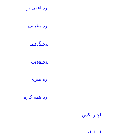
اره افقی بر
اره باغبانی
اره گرد بر
اره مویی
اره میزی
اره همه کاره
اچار بکس
اتو لوله