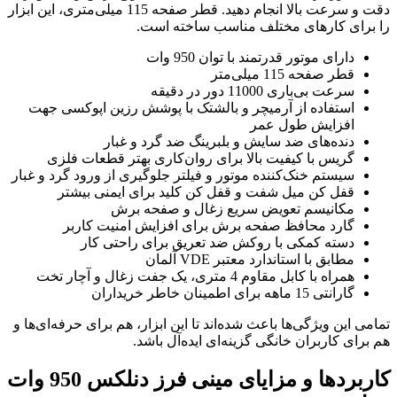
دقت و سرعت بالا انجام دهید. قطر صفحه 115 میلی‌متری، این ابزار
را برای کارهای مختلف مناسب ساخته است.
دارای موتور قدرتمند با توان 950 وات
قطر صفحه 115 میلی‌متر
سرعت بی‌باری 11000 دور در دقیقه
استفاده از آرمیچر و بالشتک با پوشش رزین اپوکسی جهت
افزایش طول عمر
دنده‌های ضد سایش و بلبرینگ ضد گرد و غبار
گریس با کیفیت بالا برای روان‌کاری بهتر قطعات فلزی
سیستم خنک‌کننده موتور و فیلتر جلوگیری از ورود گرد و غبار
قفل کن میل شفت و قفل کن کلید برای ایمنی بیشتر
مکانیسم تعویض سریع زغال و صفحه برش
گارد محافظ صفحه برش برای افزایش امنیت کاربر
دسته کمکی با روکش ضد تعریق برای راحتی کار
مطابق با استاندارد معتبر VDE آلمان
همراه با کابل مقاوم 4 متری، یک جفت زغال و آچار تخت
گارانتی 15 ماهه برای اطمینان خاطر خریداران
تمامی این ویژگی‌ها باعث شده‌اند تا این ابزار، هم برای حرفه‌ای‌ها و
هم برای کاربران خانگی گزینه‌ای ایده‌آل باشد.
کاربردها و مزایای مینی فرز دنلکس 950 وات