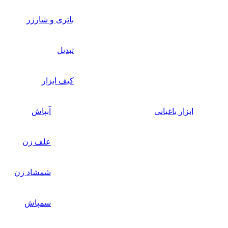
باتری و شارژر
تبدیل
کیف ابزار
ابزار باغبانی
آبپاش
علف زن
شمشاد زن
سمپاش