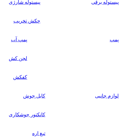
پیستوله برقی
پیستوله شارژی
چکش تخریب
پمپ
پمپ آب
لجن کش
کفکش
لوازم جانبی
کابل جوش
کانکتور جوشکاری
تیغ اره