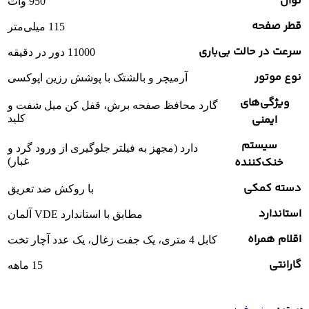
توان
950 وات
قطر صفحه
115 میلی‌متر
سرعت در حالت بی‌باری
11000 دور در دقیقه
نوع موتور
آرمیچر و بالشتک با پوشش رزین اپوکسی
ویژگی‌های
گارد محافظ صفحه برش، قفل کن میل شفت و
ایمنی
کلید
سیستم
دارد (مجهز به فیلتر جلوگیری از ورود گرد و
خنک‌کننده
غبار)
دسته کمکی
با روکش ضد تعریق
استاندارد
مطابق با استاندارد VDE آلمان
اقلام همراه
کابل 4 متری، یک جفت زغال، یک عدد آچار تخت
گارانتی
15 ماهه