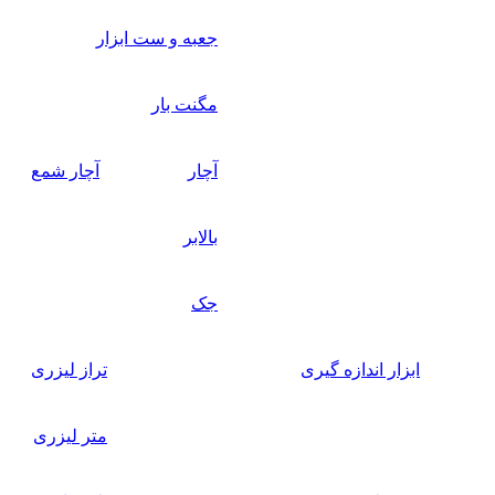
جعبه و ست ابزار
مگنت بار
آچار
آچار شمع
بالابر
جک
ابزار اندازه گیری
تراز لیزری
متر لیزری