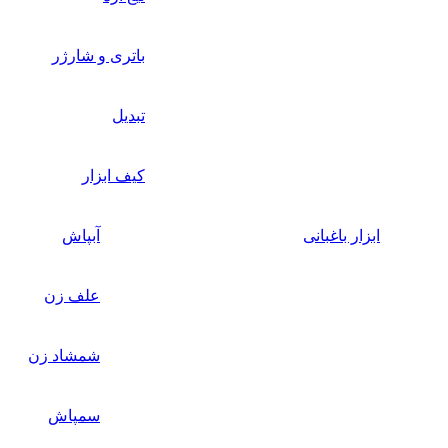
باتری و شارژر
تبدیل
کیف ابزار
ابزار باغبانی
آبپاش
علف زن
شمشاد زن
سمپاش