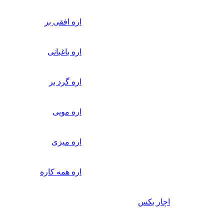
اره افقی بر
اره باغبانی
اره گرد بر
اره مویی
اره میزی
اره همه کاره
اچار بکس