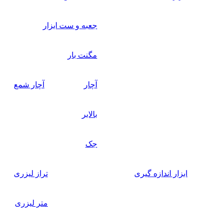
جعبه و ست ابزار
مگنت بار
آچار
آچار شمع
بالابر
جک
ابزار اندازه گیری
تراز لیزری
متر لیزری