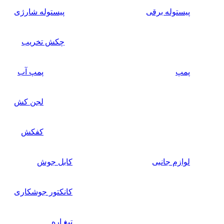
پیستوله برقی
پیستوله شارژی
چکش تخریب
پمپ
پمپ آب
لجن کش
کفکش
لوازم جانبی
کابل جوش
کانکتور جوشکاری
تیغ اره