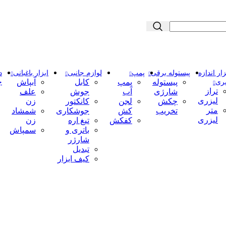
زار اندازه
پیستوله برقی
پمپ
لوازم جانبی
ابزار باغبانی
د
پیستوله
پمپ
کابل
آبپاش
ری
ج
تراز
شارژی
آب
جوش
علف
لیزری
چکش
لجن
کانکتور
زن
متر
تخریب
کش
جوشکاری
شمشاد
لیزری
کفکش
تیغ اره
زن
باتری و
سمپاش
شارژر
تبدیل
کیف ابزار