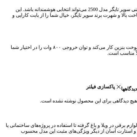
اگر به دنبال یک راهکار مطمئن برای تامین برق در موقعیت‌های اضطراری یا مکان‌هایی بدون دسترسی به برق شهری هستید، موتور برق بنزینی سوپر تایگر مدل 2500 می‌تواند انتخابی هوشمندانه باشد. این
بالا و شهرت برند سوپر تایگر، خیال شما را از بابت کارایی و
این موتور برق با وزن سبک ۱۶ کیلوگرم و ابعاد مناسب ۳۹x۳۱x۳۲ سانتی‌متر، به راحتی قابل حمل و جابجایی است. موتور تک سیلندر آن با سوخت بنزین کار می‌کند و توان خروجی ۸۰۰ وات را در اختیار شما
پاکسازی فیلتر
دیدگاهها
هیچ دیدگاهی برای این محصول نوشته نشده است.
اه‌اندازی لوازم برقی در ویلا و باغ گرفته تا استفاده در پروژه‌های ساختمانی یا
 استارت آسان از دیگر ویژگی‌های مثبت این مدل محسوب