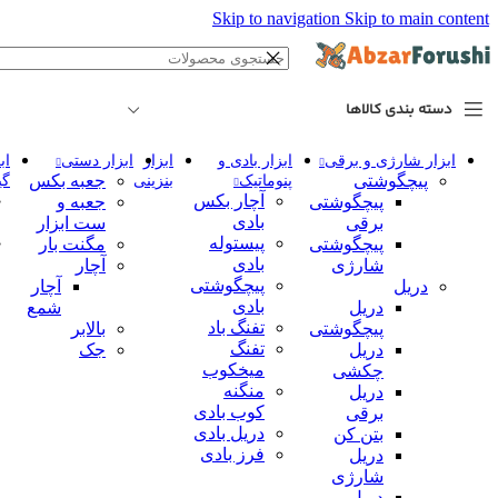
Skip to navigation
Skip to main content
دسته بندی کالاها
ابزار شارژی و برقی
ابزار بادی و
ابزار
ابزار دستی
اب
پیچگوشتی
جعبه بکس
پنوماتیک
بنزینی
گی
آچار بکس
پیچگوشتی
جعبه و
بادی
برقی
ست ابزار
پیستوله
پیچگوشتی
مگنت بار
بادی
شارژی
آچار
پیچگوشتی
دریل
آچار
بادی
دریل
شمع
تفنگ باد
پیچگوشتی
بالابر
تفنگ
دریل
جک
میخکوب
چکشی
منگنه
دریل
کوب بادی
برقی
دریل بادی
بتن کن
فرز بادی
دریل
شارژی
دریل