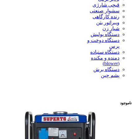
قیچی شارژی
سشوار صنعتی
رنده کارگاهی
ویبراتور بتن
شیار زن
دستگاه پولیش
دستگاه دوخت و
پرس
دستگاه سنباده
دمنده و مکنده
(blower)
دستگاه برش
پشم چین
ناموجود