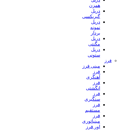
همزن
دریل
گیربکسی
دریل
نمونه
بردار
دریل
مگنتی
دریل
ستونی
فرز
مینی فرز
فرز
آهنگری
فرز
انگشتی
فرز
سنگبری
فرز
مستقیم
فرز
مینیاتوری
اور فرز