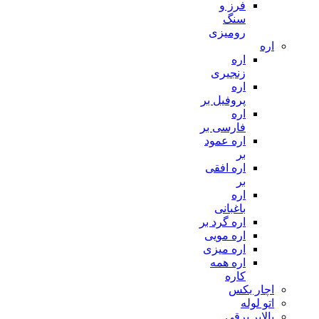
فرز و
سنگ
رومیزی
اره
اره
زنجیری
اره
پروفیل بر
اره
فارسی بر
اره عمود
بر
اره افقی
بر
اره
باغبانی
اره گرد بر
اره مویی
اره میزی
اره همه
کاره
اچار بکس
اتو لوله
بالابر برقی