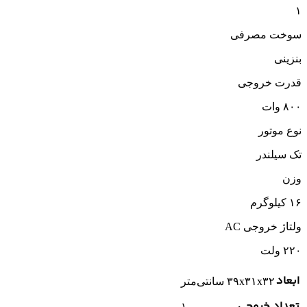
۱
سوخت مصرفی
بنزینی
قدرت خروجی
۸۰۰ وات
نوع موتور
تک سیلندر
وزن
۱۶ کیلوگرم
ولتاژ خروجی AC
۲۲۰ ولت
ابعاد
۳۹x۳۱x۳۲ سانتی‌متر
تعداد خروجی
۱