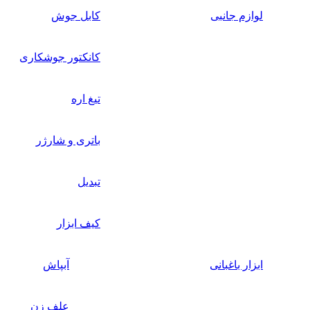
لوازم جانبی
کابل جوش
کانکتور جوشکاری
تیغ اره
باتری و شارژر
تبدیل
کیف ابزار
ابزار باغبانی
آبپاش
علف زن