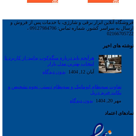
فروشگاه آنلاین ابزار برقی و شارژی، با خدمات پس از فروش و
ارسال به سراسر کشور. شماره تماس: 09127984706 ،
02166705722
نوشته های اخیر
هرآنچه باید درباره منگه‌کوب بدانید: از کاربرد تا
انتخاب بهترین مدل بازار
آبان 12, 1404
بدون دیدگاه
تفاوت سه‌نظام اتوماتیک و سه‌نظام دستی: نحوه تشخیص و
نکات خرید دریل
مهر 20, 1404
بدون دیدگاه
نمادهای اعتماد