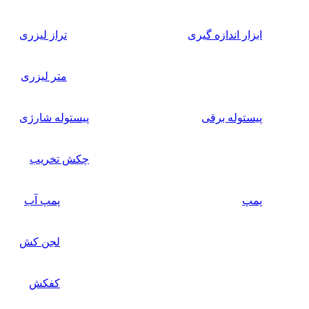
ابزار اندازه گیری
تراز لیزری
متر لیزری
پیستوله برقی
پیستوله شارژی
چکش تخریب
پمپ
پمپ آب
لجن کش
کفکش