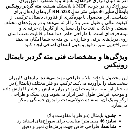
اگر به دنبال ابزاری حرفه‌ای، بادوام و با عملکرد دقیق برای
سوراخ‌کاری در چوب، MDF یا پلاستیک هستید،
مته گردبر رونیکس
بایمتال سایز 46 میلی متر مدل RH-5228
گزینه‌ای ایده‌آل برای
شماست. این محصول با بهره‌گیری از فناوری بایمتال، ترکیبی از
کیفیت عالی و طول عمر بالا را ارائه می‌دهد و در پروژه‌های مختلف
صنعتی و خانگی، انتخاب اول بسیاری از کاربران حرفه‌ای و
نیمه‌حرفه‌ای است. با طراحی خاص دندانه‌ها و قابلیت نصب آسان
روی دریل‌های برقی و شارژی، این مته به شما امکان می‌دهد
سوراخ‌هایی تمیز، دقیق و بدون لبه‌های اضافی ایجاد کنید.
ویژگی‌ها و مشخصات فنی مته گردبر بایمتال
رونیکس
این محصول با دقت بالا و طراحی مهندسی‌شده، نیازهای کاربران
سخت‌پسند را برآورده می‌کند. ترکیب دو فلز مختلف (بایمتال) در
ساختار این مته، مقاومت آن را در برابر سایش و فشار افزایش داده
و موجب افزایش طول عمر ابزار می‌شود. وزن سبک و طراحی
ارگونومیک آن، استفاده طولانی‌مدت را بدون خستگی ممکن
می‌سازد.
جنس:
بایمتال (دو فلز با مقاومت بالا)
سایز:
46 میلی‌متر؛ مناسب برای سوراخ‌های استاندارد
دندانه‌ها:
طراحی خاص جهت برش‌های تمیز و دقیق