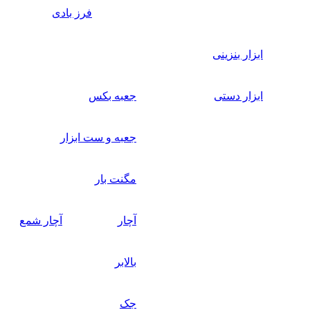
فرز بادی
ابزار بنزینی
ابزار دستی
جعبه بکس
جعبه و ست ابزار
مگنت بار
آچار
آچار شمع
بالابر
جک