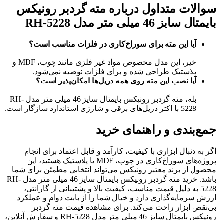
سوالات متداول درباره مته گردبر رونیکس
بایمتال سایز 46 میلی متر مدل RH-5228
آیا این مته برای سوراخ‌کاری در فلزات مناسب است؟
خیر، این مدل مخصوص مواد غیر فلزی مانند چوب، MDF و
پلاستیک طراحی شده و برای فلزات توصیه نمی‌شود.
آیا نصب این مته روی همه دریل‌ها امکان‌پذیر است؟
بله، مته گردبر رونیکس بایمتال سایز 46 میلی متر مدل RH-
5228 با اکثر دریل‌های برقی و شارژی استاندارد سازگار است.
جمع‌بندی و راهنمای خرید
اگر به دنبال ابزاری با کیفیت، کارآمد و قابل اعتماد برای انجام
پروژه‌های سوراخ‌کاری در چوب، MDF یا پلاستیک هستید، این
محصول از برند معتبر رونیکس می‌تواند انتخابی مطمئن برای شما
باشد.
خرید مته گردبر رونیکس بایمتال سایز 46 میلی متر مدل RH-
5228
به دلیل قیمت مناسب، کیفیت بالا و پشتیبانی از گارانتی،
ارزش سرمایه‌گذاری دارد و خیال شما را از بابت دوام و عملکرد
بی‌نقص ابزار راحت می‌کند. برای مشاهده قیمت مته گردبر
رونیکس بایمتال سایز 46 میلی متر مدل RH-5228 و سفارش آنلاین،