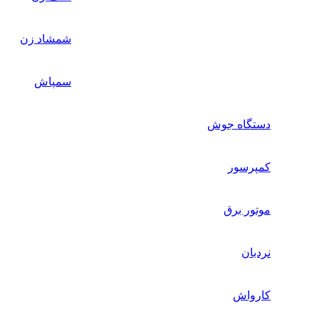
شمشاد زن
سمپاش
دستگاه جوش
کمپرسور
موتور برق
نردبان
کارواش