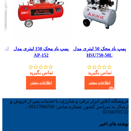
پمپ باد محک 50 لیتری مدل
پمپ باد محک 150 لیتری مدل
AP-152
HSU750-50L
تماس بگیرید
تماس بگیرید
اطلاعات بیشتر
اطلاعات بیشتر
فروشگاه آنلاین ابزار برقی و شارژی، با خدمات پس از فروش و
ارسال به سراسر کشور. شماره تماس: 09127984706 ،
02166705722
نوشته های اخیر