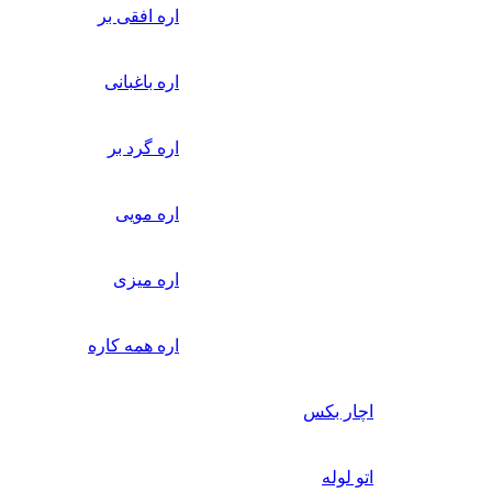
اره افقی بر
اره باغبانی
اره گرد بر
اره مویی
اره میزی
اره همه کاره
اچار بکس
اتو لوله