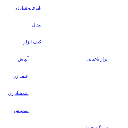
باتری و شارژر
تبدیل
کیف ابزار
ابزار باغبانی
آبپاش
علف زن
شمشاد زن
سمپاش
دستگاه جوش