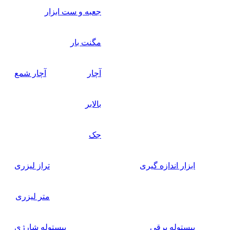
جعبه و ست ابزار
مگنت بار
آچار
آچار شمع
بالابر
جک
ابزار اندازه گیری
تراز لیزری
متر لیزری
پیستوله برقی
پیستوله شارژی