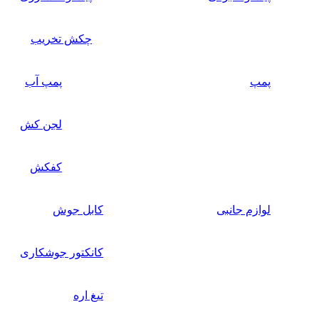
چکش تخریب
پمپ
پمپ آب
لجن کش
کفکش
لوازم جانبی
کابل جوش
کانکتور جوشکاری
تیغ اره