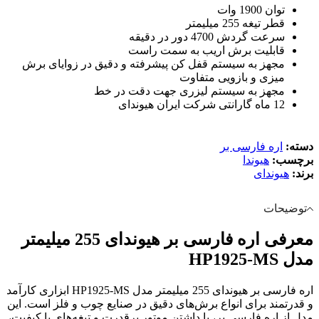
توان 1900 وات
قطر تیغه 255 میلیمتر
سرعت گردش 4700 دور در دقیقه
قابلیت برش اریب به سمت راست
مجهز به سیستم قفل کن پیشرفته و دقیق در زوایای برش
میزی و بازویی متفاوت
مجهز به سیستم لیزری جهت دقت در خط
12 ماه گارانتی شرکت ایران هیوندای
دسته:
اره فارسی بر
برچسب:
هیوندا
برند:
هیوندای
توضیحات
معرفی اره فارسی بر هیوندای 255 میلیمتر
مدل HP1925-MS
اره فارسی بر هیوندای 255 میلیمتر مدل HP1925-MS ابزاری کارآمد
و قدرتمند برای انواع برش‌های دقیق در صنایع چوب و فلز است. این
مدل از اره فارسی بر، با داشتن موتور پرقدرت و تیغه‌های با کیفیت،