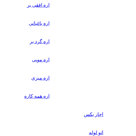
اره افقی بر
اره باغبانی
اره گرد بر
اره مویی
اره میزی
اره همه کاره
اچار بکس
اتو لوله