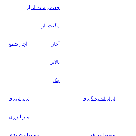
جعبه و ست ابزار
مگنت بار
آچار
آچار شمع
بالابر
جک
ابزار اندازه گیری
تراز لیزری
متر لیزری
پیستوله برقی
پیستوله شارژی