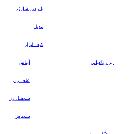
باتری و شارژر
تبدیل
کیف ابزار
ابزار باغبانی
آبپاش
علف زن
شمشاد زن
سمپاش