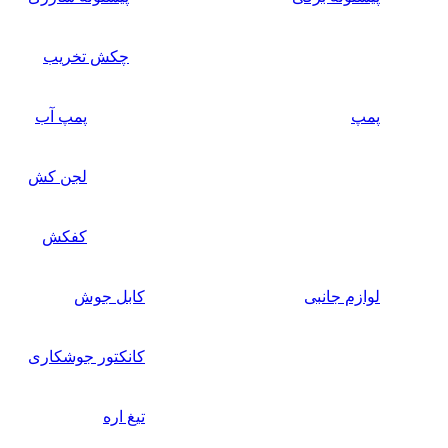
چکش تخریب
پمپ
پمپ آب
لجن کش
کفکش
لوازم جانبی
کابل جوش
کانکتور جوشکاری
تیغ اره