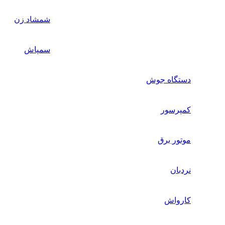
شمشاد زن
سمپاش
دستگاه جوش
کمپرسور
موتور برق
نردبان
کارواش