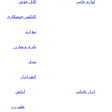
لوازم جانبی
کابل جوش
کانکتور جوشکاری
تیغ اره
باتری و شارژر
تبدیل
کیف ابزار
ابزار باغبانی
آبپاش
علف زن