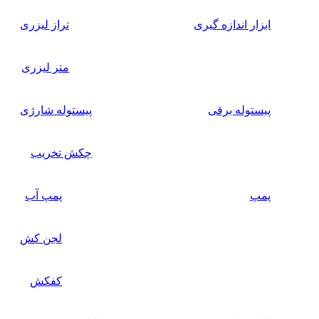
ابزار اندازه گیری
تراز لیزری
متر لیزری
پیستوله برقی
پیستوله شارژی
چکش تخریب
پمپ
پمپ آب
لجن کش
کفکش