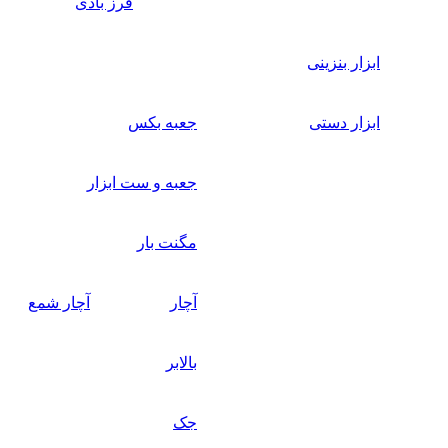
فرز بادی
ابزار بنزینی
ابزار دستی
جعبه بکس
جعبه و ست ابزار
مگنت بار
آچار
آچار شمع
بالابر
جک