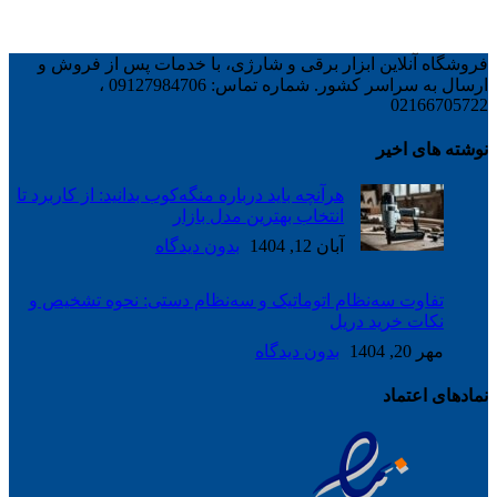
فروشگاه آنلاین ابزار برقی و شارژی، با خدمات پس از فروش و
ارسال به سراسر کشور. شماره تماس: 09127984706 ،
02166705722
نوشته های اخیر
هرآنچه باید درباره منگه‌کوب بدانید: از کاربرد تا
انتخاب بهترین مدل بازار
آبان 12, 1404
بدون دیدگاه
تفاوت سه‌نظام اتوماتیک و سه‌نظام دستی: نحوه تشخیص و
نکات خرید دریل
مهر 20, 1404
بدون دیدگاه
نمادهای اعتماد